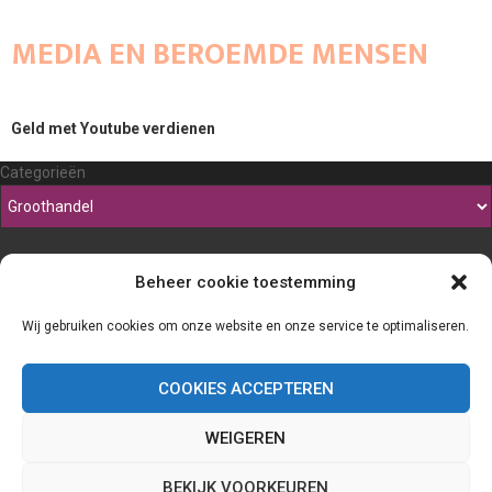
MEDIA EN BEROEMDE MENSEN
Geld met Youtube verdienen
Categorieën
Beheer cookie toestemming
Wij gebruiken cookies om onze website en onze service te optimaliseren.
COOKIES ACCEPTEREN
WEIGEREN
@2023 - www.Thefineliner.be. All Right Reserved.
BEKIJK VOORKEUREN
Home
Cookiebeleid (EU)
Onze auteurs
Partners
Website index