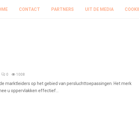
OME
CONTACT
PARTNERS
UIT DE MEDIA
COOKI
0
1008
de marktleiders op het gebied van persluchttoepassingen. Het merk
ee u oppervlakken effectief...