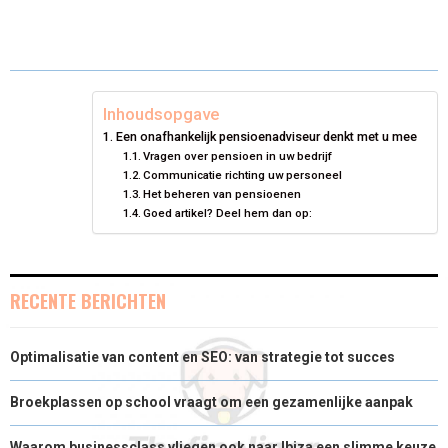
W
E
K
I
E
E
E
E
I
B
E
L
O
O
O
O
T
O
D
N
N
N
N
T
O
I
Inhoudsopgave
Een onafhankelijk pensioenadviseur denkt met u mee
E
K
N
Vragen over pensioen in uw bedrijf
Communicatie richting uw personeel
R
Het beheren van pensioenen
Goed artikel? Deel hem dan op:
)
RECENTE BERICHTEN
Optimalisatie van content en SEO: van strategie tot succes
Broekplassen op school vraagt om een gezamenlijke aanpak
Waarom businessclass vliegen ook naar Ibiza een slimme keuze