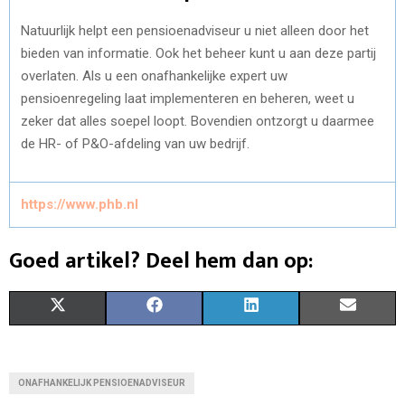
Natuurlijk helpt een pensioenadviseur u niet alleen door het
bieden van informatie. Ook het beheer kunt u aan deze partij
overlaten. Als u een onafhankelijke expert uw
pensioenregeling laat implementeren en beheren, weet u
zeker dat alles soepel loopt. Bovendien ontzorgt u daarmee
de HR- of P&O-afdeling van uw bedrijf.
https://www.phb.nl
Goed artikel? Deel hem dan op:
S
S
S
S
X
F
L
E
H
H
H
H
(
A
I
M
A
A
A
A
T
C
N
A
ONAFHANKELIJK PENSIOENADVISEUR
R
R
R
R