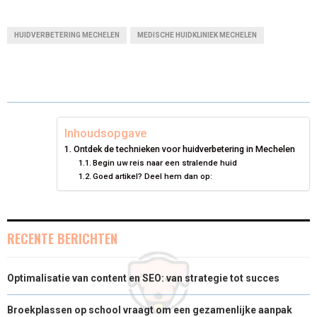
H
H
H
H
H
(
A
I
I
M
A
A
A
A
A
T
C
N
N
A
HUIDVERBETERING MECHELEN
MEDISCHE HUIDKLINIEK MECHELEN
R
R
R
R
R
W
E
T
K
I
E
E
E
E
E
I
B
E
E
L
O
O
O
O
O
T
O
R
D
N
N
N
N
N
T
O
E
I
Inhoudsopgave
Ontdek de technieken voor huidverbetering in Mechelen
E
K
S
N
Begin uw reis naar een stralende huid
Goed artikel? Deel hem dan op:
R
T
)
RECENTE BERICHTEN
Optimalisatie van content en SEO: van strategie tot succes
Broekplassen op school vraagt om een gezamenlijke aanpak