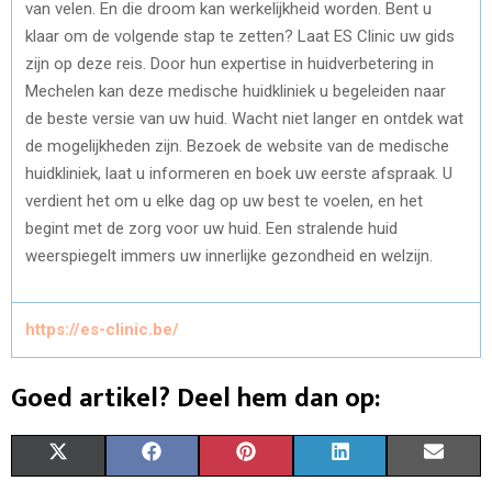
van velen. En die droom kan werkelijkheid worden. Bent u
klaar om de volgende stap te zetten? Laat ES Clinic uw gids
zijn op deze reis. Door hun expertise in huidverbetering in
Mechelen kan deze medische huidkliniek u begeleiden naar
de beste versie van uw huid. Wacht niet langer en ontdek wat
de mogelijkheden zijn. Bezoek de website van de medische
huidkliniek, laat u informeren en boek uw eerste afspraak. U
verdient het om u elke dag op uw best te voelen, en het
begint met de zorg voor uw huid. Een stralende huid
weerspiegelt immers uw innerlijke gezondheid en welzijn.
https://es-clinic.be/
Goed artikel? Deel hem dan op:
S
S
S
S
S
X
F
P
L
E