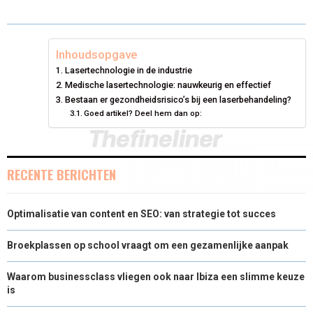
R
R
R
R
R
W
E
T
K
I
E
E
E
E
E
I
B
E
E
L
Inhoudsopgave
Lasertechnologie in de industrie
O
O
O
O
O
T
O
R
D
Medische lasertechnologie: nauwkeurig en effectief
N
N
N
N
N
T
Bestaan er gezondheidsrisico’s bij een laserbehandeling?
O
E
I
Goed artikel? Deel hem dan op:
E
K
S
N
R
T
RECENTE BERICHTEN
)
Optimalisatie van content en SEO: van strategie tot succes
Broekplassen op school vraagt om een gezamenlijke aanpak
Waarom businessclass vliegen ook naar Ibiza een slimme keuze
is