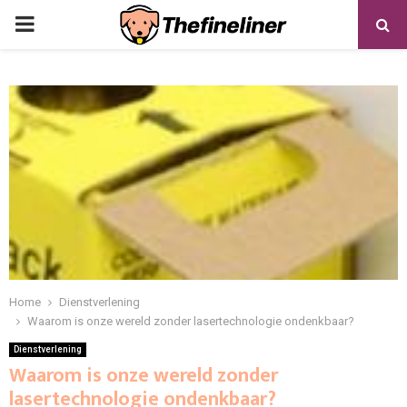
PRIMARY
MENU
Home
Dienstverlening
Waarom is onze wereld zonder lasertechnologie ondenkbaar?
Dienstverlening
Waarom is onze wereld zonder
lasertechnologie ondenkbaar?