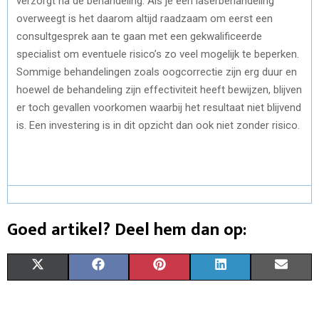
verzorgt na de behandeling. Als je een laserbehandeling
overweegt is het daarom altijd raadzaam om eerst een
consultgesprek aan te gaan met een gekwalificeerde
specialist om eventuele risico’s zo veel mogelijk te beperken.
Sommige behandelingen zoals oogcorrectie zijn erg duur en
hoewel de behandeling zijn effectiviteit heeft bewijzen, blijven
er toch gevallen voorkomen waarbij het resultaat niet blijvend
is. Een investering is in dit opzicht dan ook niet zonder risico.
Goed artikel? Deel hem dan op:
S
S
S
S
S
X
F
P
L
E
H
H
H
H
H
(
A
I
I
M
A
A
A
A
A
T
C
N
N
A