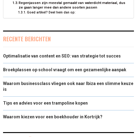
Regenjassen zijn meestal gemaakt van waterdicht materiaal, dus
ze gaan langer mee dan andere soorten jassen
E
K
S
N
Goed artikel? Deel hem dan op:
R
T
)
RECENTE BERICHTEN
Optimalisatie van content en SEO: van strategie tot succes
Broekplassen op school vraagt om een gezamenlijke aanpak
Waarom businessclass vliegen ook naar Ibiza een slimme keuze
is
Tips en advies voor een trampoline kopen
Waarom kiezen voor een boekhouder in Kortrijk?