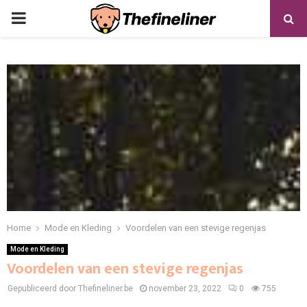
PRIMARY
MENU
Home
Mode en Kleding
Voordelen van een stevige regenjas
Mode en Kleding
Voordelen van een stevige regenjas
Gepubliceerd door Thefineliner.be
november 23, 2022
0
755