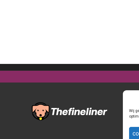
Wij g
optim
CO