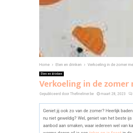
Home
Eten en drinken
Verkoeling in de zomer met 
Eten en drinken
Verkoeling in de zomer m
Gepubliceerd door Thefineliner.be
maart 28, 2023
Geniet jij ook zo van de zomer? Heerlijk baden 
nu niet geweldig? Wel, geniet van het beste ij
aanbod aan smaken, waar iedereen wel van kan 
warme dagen of je een
ijskar op je feest
in de 