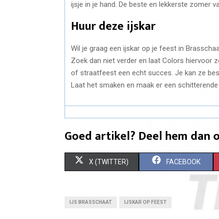
ijsje in je hand. De beste en lekkerste zomer v
Huur deze ijskar
Wil je graag een ijskar op je feest in Brasscha
Zoek dan niet verder en laat Colors hiervoor 
of straatfeest een echt succes. Je kan ze be
Laat het smaken en maak er een schitterende
Goed artikel? Deel hem dan o
S
S
X (TWITTER)
FACEBOOK
H
H
A
A
IJS BRASSCHAAT
IJSKAR OP FEEST
R
R