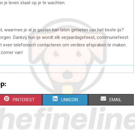
an je leven staat op je te wachten.
at, waarmee je al je gasten kan laten genieten van het beste ijs?
zorgen. Dankzij hun ijs wordt elk verjaardagsfeest, communiefeest
st even telefonisch contacteren om verdere afspraken te maken.
 zomer van!
p:
S
S
S
PINTEREST
LINKEDIN
EMAIL
H
H
H
A
A
A
R
R
R