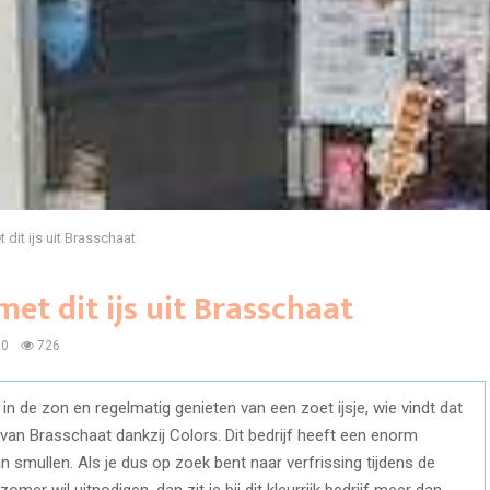
dit ijs uit Brasschaat
et dit ijs uit Brasschaat
0
726
in de zon en regelmatig genieten van een zoet ijsje, wie vindt dat
s van Brasschaat dankzij Colors. Dit bedrijf heeft een enorm
smullen. Als je dus op zoek bent naar verfrissing tijdens de
zomer wil uitnodigen, dan zit je bij dit kleurrijk bedrijf meer dan