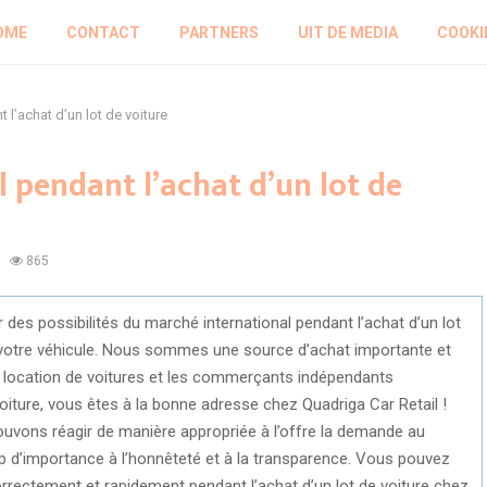
OME
CONTACT
PARTNERS
UIT DE MEDIA
COOKI
 l’achat d’un lot de voiture
l pendant l’achat d’un lot de
865
 des possibilités du marché international pendant l’achat d’un lot
votre véhicule. Nous sommes une source d’achat importante et
 de location de voitures et les commerçants indépendants
 voiture, vous êtes à la bonne adresse chez Quadriga Car Retail !
vons réagir de manière appropriée à l’offre la demande au
p d’importance à l’honnêteté et à la transparence. Vous pouvez
rrectement et rapidement pendant l’achat d’un lot de voiture chez