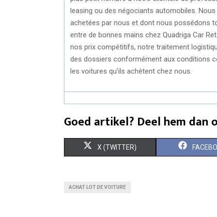
leasing ou des négociants automobiles. Nous
achetées par nous et dont nous possédons tou
entre de bonnes mains chez Quadriga Car Retai
nos prix compétitifs, notre traitement logistiqu
des dossiers conformément aux conditions con
les voitures qu’ils achètent chez nous.
Goed artikel? Deel hem dan o
S
S
X (TWITTER)
FACEB
H
H
A
A
ACHAT LOT DE VOITURE
R
R
E
E