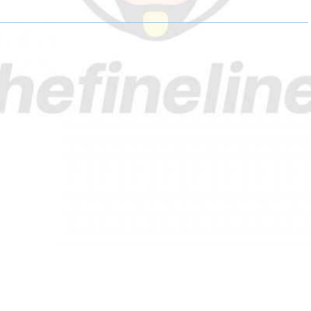
O
O
N
N