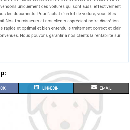
 vendons uniquement des voitures qui sont aussi effectivement
s les documents. Pour l’achat d’un lot de voiture, vous êtes
l. Nos fournisseurs et nos clients apprécient notre discrétion,
e rapide et optimal et bien entendu le traitement correct et clair
venues. Nous pouvons garantir à nos clients la rentabilité sur
p:
S
S
OOK
LINKEDIN
EMAIL
H
H
A
A
R
R
E
E