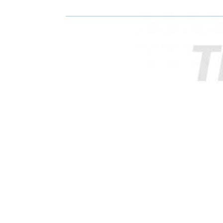
O
O
N
N