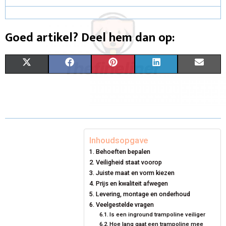
Goed artikel? Deel hem dan op:
S
S
S
S
S
X
F
P
L
E
H
H
H
H
H
(
A
I
I
M
A
A
A
A
A
T
C
N
N
A
R
R
R
R
R
W
E
T
K
I
E
E
E
E
E
I
B
E
E
L
Inhoudsopgave
Behoeften bepalen
O
O
O
O
O
T
O
R
D
Veiligheid staat voorop
N
N
N
N
N
T
O
Juiste maat en vorm kiezen
E
I
Prijs en kwaliteit afwegen
E
K
S
N
Levering, montage en onderhoud
Veelgestelde vragen
R
T
Is een inground trampoline veiliger
Hoe lang gaat een trampoline mee