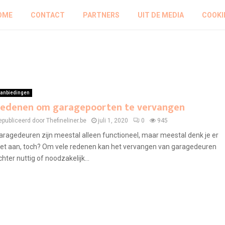
OME
CONTACT
PARTNERS
UIT DE MEDIA
COOKI
anbiedingen
edenen om garagepoorten te vervangen
epubliceerd door Thefineliner.be
juli 1, 2020
0
945
aragedeuren zijn meestal alleen functioneel, maar meestal denk je er
iet aan, toch? Om vele redenen kan het vervangen van garagedeuren
chter nuttig of noodzakelijk...