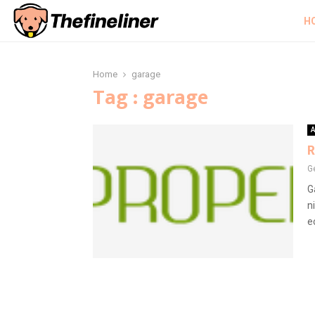
H
Home
garage
Tag : garage
A
R
G
G
n
e