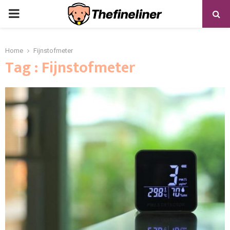
PRIMARY
MENU
Home
Fijnstofmeter
Tag : Fijnstofmeter