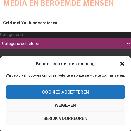
MEDIA EN BEROEMDE MENSEN
Geld met Youtube verdienen
Categorieën
Beheer cookie toestemming
Wij gebruiken cookies om onze website en onze service te optimaliseren.
COOKIES ACCEPTEREN
WEIGEREN
@2023 - www.Thefineliner.be. All Right Reserved.
BEKIJK VOORKEUREN
Home
Cookiebeleid (EU)
Onze auteurs
Partners
Website index
Contact