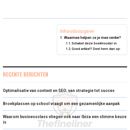
E
E
E
E
E
I
B
E
E
L
O
O
O
O
O
T
O
R
D
N
N
N
N
N
T
O
E
I
Inhoudsopgave
Waarmee helpen ze je mee verder?
E
K
S
N
Schakel deze boekhouder in
Goed artikel? Deel hem dan op:
R
T
)
RECENTE BERICHTEN
Optimalisatie van content en SEO: van strategie tot succes
Broekplassen op school vraagt om een gezamenlijke aanpak
Waarom businessclass vliegen ook naar Ibiza een slimme keuze
is