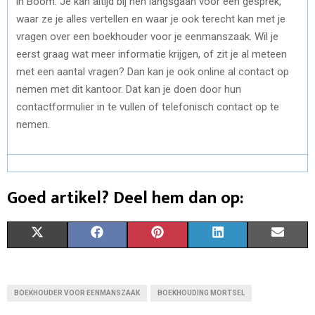
in Boom. Je kan altijd bij hen langsgaan voor een gesprek,
waar ze je alles vertellen en waar je ook terecht kan met je
vragen over een boekhouder voor je eenmanszaak. Wil je
eerst graag wat meer informatie krijgen, of zit je al meteen
met een aantal vragen? Dan kan je ook online al contact op
nemen met dit kantoor. Dat kan je doen door hun
contactformulier in te vullen of telefonisch contact op te
nemen.
Goed artikel? Deel hem dan op:
S
S
S
S
S
X
F
P
L
E
H
H
H
H
H
(
A
I
I
M
A
A
A
A
A
T
C
N
N
A
BOEKHOUDER VOOR EENMANSZAAK
BOEKHOUDING MORTSEL
R
R
R
R
R
W
E
T
K
I