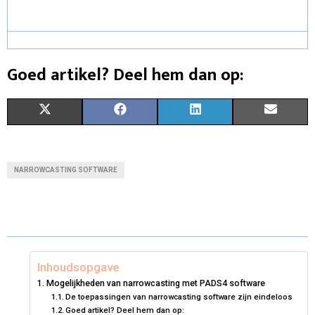
Goed artikel? Deel hem dan op:
S
S
S
S
X
F
L
E
H
H
H
H
(
A
I
M
A
A
A
A
T
C
N
A
NARROWCASTING SOFTWARE
R
R
R
R
W
E
K
I
E
E
E
E
I
B
E
L
O
O
O
O
T
O
D
N
N
N
N
T
O
I
Inhoudsopgave
Mogelijkheden van narrowcasting met PADS4 software
E
K
N
De toepassingen van narrowcasting software zijn eindeloos
Goed artikel? Deel hem dan op:
R