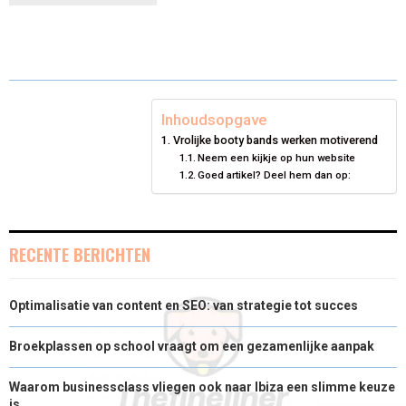
R
R
R
R
R
W
E
T
K
I
E
E
E
E
E
I
B
E
E
L
O
O
O
O
O
T
O
R
D
N
N
N
N
N
T
O
E
I
Inhoudsopgave
Vrolijke booty bands werken motiverend
E
K
S
N
Neem een kijkje op hun website
Goed artikel? Deel hem dan op:
R
T
)
RECENTE BERICHTEN
Optimalisatie van content en SEO: van strategie tot succes
Broekplassen op school vraagt om een gezamenlijke aanpak
Waarom businessclass vliegen ook naar Ibiza een slimme keuze
is