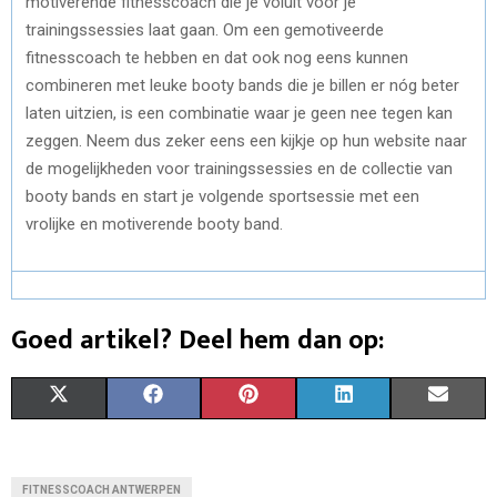
motiverende fitnesscoach die je voluit voor je
trainingssessies laat gaan. Om een gemotiveerde
fitnesscoach te hebben en dat ook nog eens kunnen
combineren met leuke booty bands die je billen er nóg beter
laten uitzien, is een combinatie waar je geen nee tegen kan
zeggen. Neem dus zeker eens een kijkje op hun website naar
de mogelijkheden voor trainingssessies en de collectie van
booty bands en start je volgende sportsessie met een
vrolijke en motiverende booty band.
Goed artikel? Deel hem dan op:
S
S
S
S
S
X
F
P
L
E
H
H
H
H
H
(
A
I
I
M
A
A
A
A
A
T
C
N
N
A
FITNESSCOACH ANTWERPEN