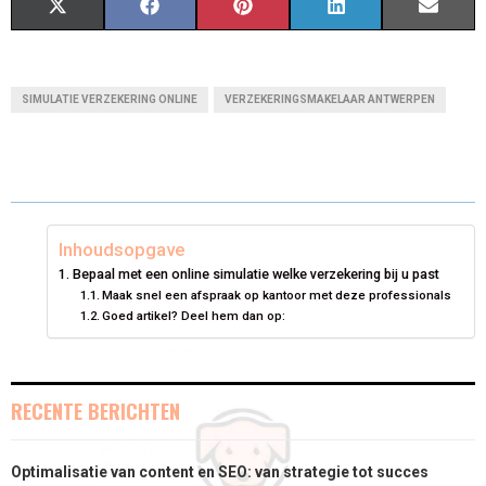
S
S
S
S
S
X
F
P
L
E
H
H
H
H
H
(
A
I
I
M
A
A
A
A
A
T
C
N
N
A
SIMULATIE VERZEKERING ONLINE
VERZEKERINGSMAKELAAR ANTWERPEN
R
R
R
R
R
W
E
T
K
I
E
E
E
E
E
I
B
E
E
L
O
O
O
O
O
T
O
R
D
N
N
N
N
N
T
O
E
I
Inhoudsopgave
Bepaal met een online simulatie welke verzekering bij u past
E
K
S
N
Maak snel een afspraak op kantoor met deze professionals
Goed artikel? Deel hem dan op:
R
T
)
RECENTE BERICHTEN
Optimalisatie van content en SEO: van strategie tot succes