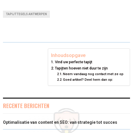
(
A
I
I
M
A
A
A
A
A
T
C
N
N
A
TAPIJTTEGELS ANTWERPEN
R
R
R
R
R
W
E
T
K
I
E
E
E
E
E
I
B
E
E
L
O
O
O
O
O
T
O
R
D
N
N
N
N
N
T
O
E
I
Inhoudsopgave
Vind uw perfecte tapijt
E
K
S
N
Tapijten hoeven niet duur te zijn
Neem vandaag nog contact met ze op
R
T
Goed artikel? Deel hem dan op:
)
RECENTE BERICHTEN
Optimalisatie van content en SEO: van strategie tot succes