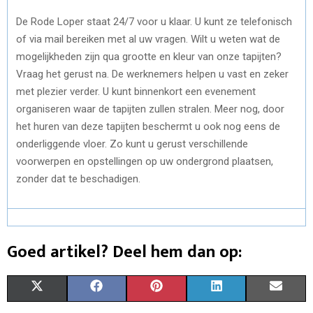
De Rode Loper staat 24/7 voor u klaar. U kunt ze telefonisch
of via mail bereiken met al uw vragen. Wilt u weten wat de
mogelijkheden zijn qua grootte en kleur van onze tapijten?
Vraag het gerust na. De werknemers helpen u vast en zeker
met plezier verder. U kunt binnenkort een evenement
organiseren waar de tapijten zullen stralen. Meer nog, door
het huren van deze tapijten beschermt u ook nog eens de
onderliggende vloer. Zo kunt u gerust verschillende
voorwerpen en opstellingen op uw ondergrond plaatsen,
zonder dat te beschadigen.
Goed artikel? Deel hem dan op:
S
S
S
S
S
X
F
P
L
E
H
H
H
H
H