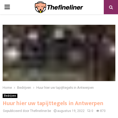
PRIMARY
MENU
Home
Bedrijven
Huur hier uw tapijttegels in Antwerpen
Bedrijven
Huur hier uw tapijttegels in Antwerpen
Gepubliceerd door Thefineliner.be
augustus 19, 2022
0
870