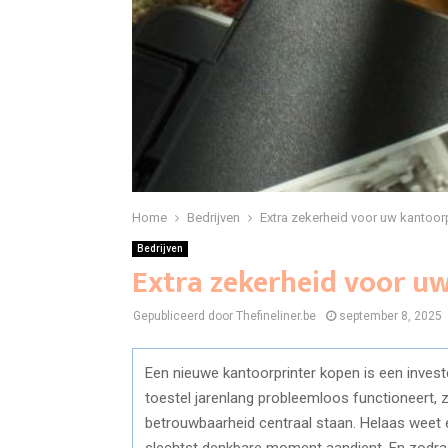
Home
Bedrijven
Extra zekerheid voor uw kantoor
Bedrijven
Extra zekerheid voor u
Gepubliceerd door Thefineliner.be
september 8, 2025
Een nieuwe kantoorprinter kopen is een invest
toestel jarenlang probleemloos functioneert,
betrouwbaarheid centraal staan. Helaas weet e
slechtst denkbare moment aandient. En zodra 