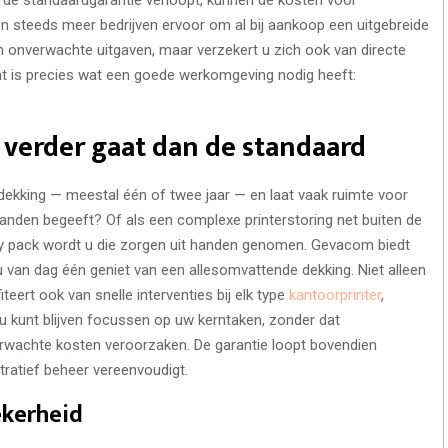
zen steeds meer bedrijven ervoor om al bij aankoop een uitgebreide
en onverwachte uitgaven, maar verzekert u zich ook van directe
at is precies wat een goede werkomgeving nodig heeft:
 verder gaat dan de standaard
dekking — meestal één of twee jaar — en laat vaak ruimte voor
maanden begeeft? Of als een complexe printerstoring net buiten de
ty pack wordt u die zorgen uit handen genomen. Gevacom biedt
ij u van dag één geniet van een allesomvattende dekking. Niet alleen
eert ook van snelle interventies bij elk type
kantoorprinter
,
u kunt blijven focussen op uw kerntaken, zonder dat
rwachte kosten veroorzaken. De garantie loopt bovendien
stratief beheer vereenvoudigt.
ekerheid