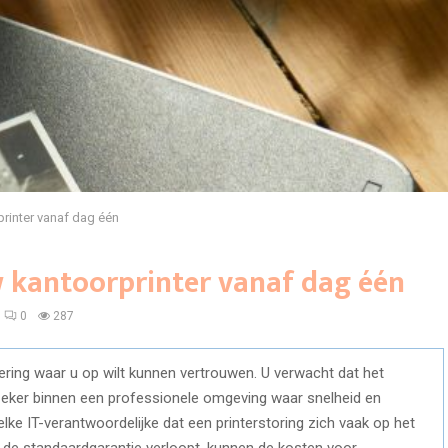
printer vanaf dag één
w kantoorprinter vanaf dag één
0
287
ering waar u op wilt kunnen vertrouwen. U verwacht dat het
 zeker binnen een professionele omgeving waar snelheid en
lke IT-verantwoordelijke dat een printerstoring zich vaak op het
de standaardgarantie verloopt, kunnen de kosten voor