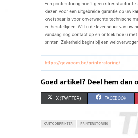
Een printerstoring hoeft geen stressfactor te
kiezen voor een uitgebreide garantie op uw ka
kwetsbaar is voor onverwachte technische m
en hersteltijden. Wilt u de levensduur van uw
vandaag nog contact op en ontdek hoe u met e
printen. Zekerheid begint bij een weloverwoge
https://gevacom.be/printerstoring/
Goed artikel? Deel hem dan o
S
S
X (TWITTER)
FACEBOOK
H
H
A
A
KANTOORPRINTER
PRINTERSTORING
R
R