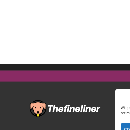
Wij g
optim
CO