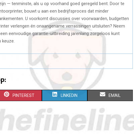
 zijn — tenminste, als u op voorhand goed geregeld bent. Door te
ntoorprinter, bouwt u aan een bedrijfsproces dat minder
ankementen. U voorkomt discussies over voorwaarden, budgetten
 printer verlengen én onaangename verrassingen uitsluiten? Neem
en eenvoudige garantie-uitbreiding jarenlang zorgeloos kunt
n keuze.
p:
S
S
S
PINTEREST
LINKEDIN
EMAIL
H
H
H
A
A
A
R
R
R