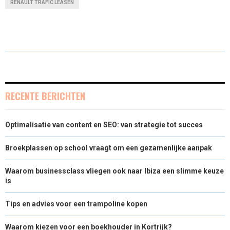
RENAULT TRAFIC LEASEN
R
R
R
R
W
E
K
I
E
E
E
E
I
B
E
L
O
O
O
O
T
O
D
N
N
N
N
T
O
I
E
K
N
RECENTE BERICHTEN
R
Optimalisatie van content en SEO: van strategie tot succes
)
Broekplassen op school vraagt om een gezamenlijke aanpak
Waarom businessclass vliegen ook naar Ibiza een slimme keuze
is
Tips en advies voor een trampoline kopen
Waarom kiezen voor een boekhouder in Kortrijk?