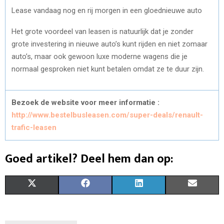
Lease vandaag nog en rij morgen in een gloednieuwe auto
Het grote voordeel van leasen is natuurlijk dat je zonder
grote investering in nieuwe auto’s kunt rijden en niet zomaar
auto’s, maar ook gewoon luxe moderne wagens die je
normaal gesproken niet kunt betalen omdat ze te duur zijn.
Bezoek de website voor meer informatie :
http://www.bestelbusleasen.com/super-deals/renault-
trafic-leasen
Goed artikel? Deel hem dan op:
S
S
S
S
X
F
L
E
H
H
H
H
(
A
I
M
A
A
A
A
T
C
N
A