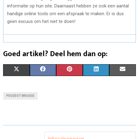
informatie op hun site. Daarnaast hebben ze ook een aantal
handige online tools om een afspraak te maken. Er is dus
geen excuus om het niet te doen!
Goed artikel? Deel hem dan op:
S
S
S
S
S
X
F
P
L
E
H
H
H
H
H
(
A
I
I
M
A
A
A
A
A
T
C
N
N
A
PEUGEOT BRUGGE
R
R
R
R
R
W
E
T
K
I
E
E
E
E
E
I
B
E
E
L
O
O
O
O
O
T
O
R
D
N
N
N
N
N
T
O
E
I
Inhoudsopgave