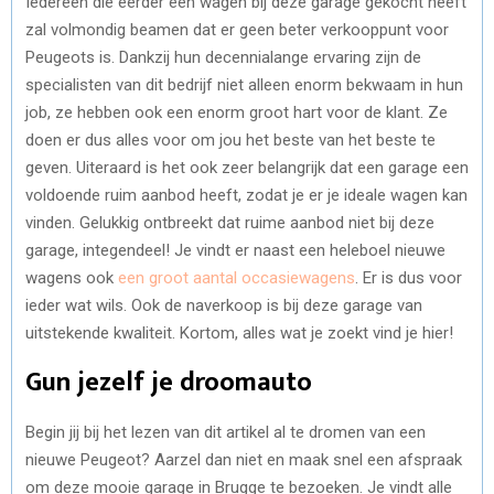
Iedereen die eerder een wagen bij deze garage gekocht heeft
zal volmondig beamen dat er geen beter verkooppunt voor
Peugeots is. Dankzij hun decennialange ervaring zijn de
specialisten van dit bedrijf niet alleen enorm bekwaam in hun
job, ze hebben ook een enorm groot hart voor de klant. Ze
doen er dus alles voor om jou het beste van het beste te
geven. Uiteraard is het ook zeer belangrijk dat een garage een
voldoende ruim aanbod heeft, zodat je er je ideale wagen kan
vinden. Gelukkig ontbreekt dat ruime aanbod niet bij deze
garage, integendeel! Je vindt er naast een heleboel nieuwe
wagens ook
een groot aantal occasiewagens
. Er is dus voor
ieder wat wils. Ook de naverkoop is bij deze garage van
uitstekende kwaliteit. Kortom, alles wat je zoekt vind je hier!
Gun jezelf je droomauto
Begin jij bij het lezen van dit artikel al te dromen van een
nieuwe Peugeot? Aarzel dan niet en maak snel een afspraak
om deze mooie garage in Brugge te bezoeken. Je vindt alle