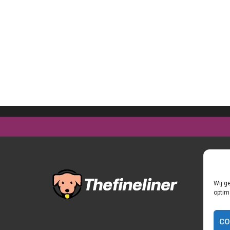
Wij g
optim
CO