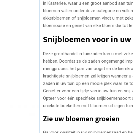
in Kasterlee, waar u een groot aanbod aan tu
bloemen vallen onder deze categorie en vulle
akkerbloemen of snijbloemen vindt u met zeker
bloemoase en geniet van elke bloem die tot l
Snijbloemen voor in uw 
Deze groothandel in tuinzaden kan u met zekerh
hebben. Doordat ze de zaden ongemengd impor
mengproces, het jaar van oogst en de kiemkra
krachtigste snijbloemen zal krijgen wanneer 
zaden in uw tuin op een mooie plek waar ze to
Geniet er voor een tijdje van in uw tuin en sni
Opteer voor één specifieke snijbloemensoort 
uniekste boeketten met bloemen uit eigen tuin
Zie uw bloemen groeien
Ga voor kwaliteit in uw snijbloemenzaad en bes