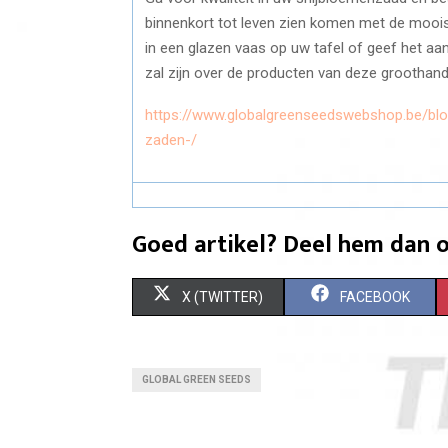
binnenkort tot leven zien komen met de mooist
in een glazen vaas op uw tafel of geef het aa
zal zijn over de producten van deze groothand
https://www.globalgreenseedswebshop.be/bl
zaden-/
Goed artikel? Deel hem dan o
S
S
X (TWITTER)
FACEBOOK
H
H
A
A
GLOBAL GREEN SEEDS
R
R
E
E