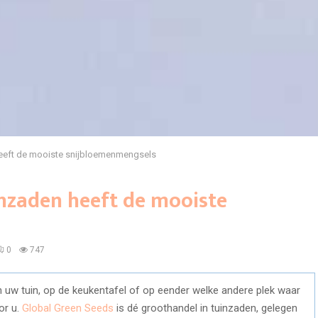
heeft de mooiste snijbloemenmengsels
inzaden heeft de mooiste
0
747
 uw tuin, op de keukentafel of op eender welke andere plek waar
or u.
Global Green Seeds
is dé groothandel in tuinzaden, gelegen