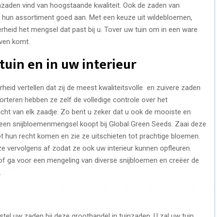
inzaden vind van hoogstaande kwaliteit. Ook de zaden van
n hun assortiment goed aan. Met een keuze uit wildebloemen,
heid het mengsel dat past bij u. Tover uw tuin om in een ware
even komt.
tuin en in uw interieur
eid vertellen dat zij de meest kwaliteitsvolle en zuivere zaden
teren hebben ze zelf de volledige controle over het
cht van elk zaadje. Zo bent u zeker dat u ook de mooiste en
u een snijbloemenmengsel koopt bij Global Green Seeds. Zaai deze
t hun recht komen en zie ze uitschieten tot prachtige bloemen.
j ze vervolgens af zodat ze ook uw interieur kunnen opfleuren.
of ga voor een mengeling van diverse snijbloemen en creëer de
.
tel uw zaden bij deze groothandel in tuinzaden. U zal uw tuin