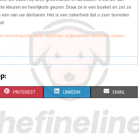
e kleuren en heerlijkste geuren. Draai ze in een boeket en zet ze
n een van uw dierbaren. Het is een zekerheid dat u zeer tevreden
el.
oemenmengsels-wilde-bloemen-snijbloemen-bloemen-zaaien-
p:
S
S
S
PINTEREST
LINKEDIN
EMAIL
H
H
H
A
A
A
R
R
R
E
E
E