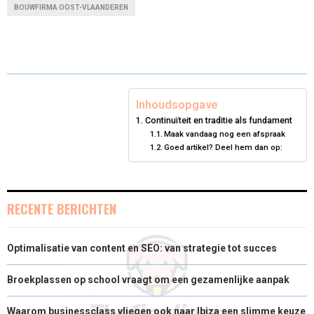
BOUWFIRMA OOST-VLAANDEREN
R
R
R
R
R
W
E
T
K
I
E
E
E
E
E
I
B
E
E
L
O
O
O
O
O
T
O
R
D
N
N
N
N
N
T
O
E
I
Inhoudsopgave
Continuïteit en traditie als fundament
E
K
S
N
Maak vandaag nog een afspraak
Goed artikel? Deel hem dan op:
R
T
)
RECENTE BERICHTEN
Optimalisatie van content en SEO: van strategie tot succes
Broekplassen op school vraagt om een gezamenlijke aanpak
Waarom businessclass vliegen ook naar Ibiza een slimme keuze