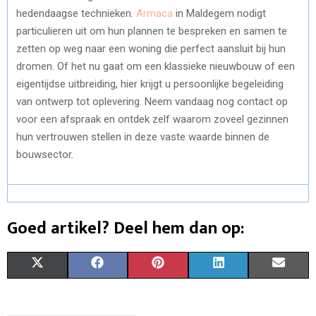
hedendaagse technieken.
Armaca
in Maldegem nodigt
particulieren uit om hun plannen te bespreken en samen te
zetten op weg naar een woning die perfect aansluit bij hun
dromen. Of het nu gaat om een klassieke nieuwbouw of een
eigentijdse uitbreiding, hier krijgt u persoonlijke begeleiding
van ontwerp tot oplevering. Neem vandaag nog contact op
voor een afspraak en ontdek zelf waarom zoveel gezinnen
hun vertrouwen stellen in deze vaste waarde binnen de
bouwsector.
Goed artikel? Deel hem dan op:
S
S
S
S
S
X
F
P
L
E
H
H
H
H
H
(
A
I
I
M
A
A
A
A
A
T
C
N
N
A