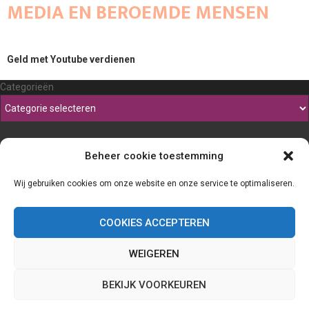
MEDIA EN BEROEMDE MENSEN
Geld met Youtube verdienen
Categorieën
Beheer cookie toestemming
Wij gebruiken cookies om onze website en onze service te optimaliseren.
COOKIES ACCEPTEREN
WEIGEREN
@2023 - www.Thefineliner.be. All Right Reserved.
BEKIJK VOORKEUREN
Home
Cookiebeleid (EU)
Onze auteurs
Partners
Website index
Contact