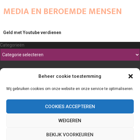
MEDIA EN BEROEMDE MENSEN
Geld met Youtube verdienen
Categorieën
Beheer cookie toestemming
Wij gebruiken cookies om onze website en onze service te optimaliseren.
COOKIES ACCEPTEREN
WEIGEREN
@2023 - www.Thefineliner.be. All Right Reserved.
BEKIJK VOORKEUREN
Home
Cookiebeleid (EU)
Onze auteurs
Partners
Website index