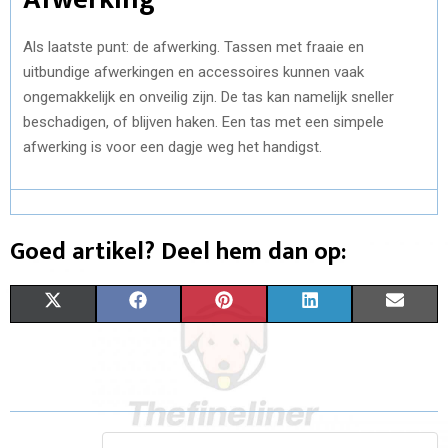
Als laatste punt: de afwerking. Tassen met fraaie en
uitbundige afwerkingen en accessoires kunnen vaak
ongemakkelijk en onveilig zijn. De tas kan namelijk sneller
beschadigen, of blijven haken. Een tas met een simpele
afwerking is voor een dagje weg het handigst.
Goed artikel? Deel hem dan op:
S
S
S
S
S
X
F
P
L
E
H
H
H
H
H
(
A
I
I
M
A
A
A
A
A
T
C
N
N
A
R
R
R
R
R
W
E
T
K
I
E
E
E
E
E
I
B
E
E
L