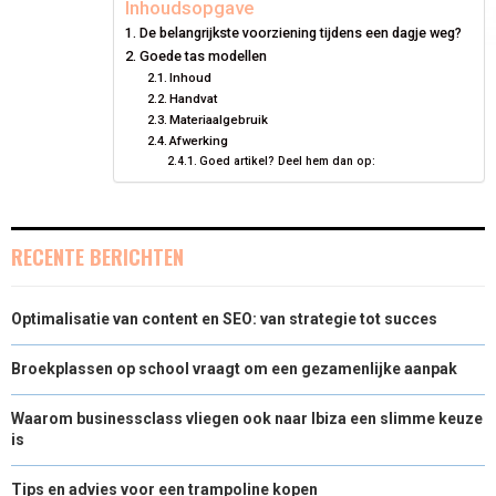
Inhoudsopgave
De belangrijkste voorziening tijdens een dagje weg?
O
O
O
O
O
T
O
R
D
Goede tas modellen
N
Inhoud
N
N
N
N
T
O
E
I
Handvat
E
K
S
N
Materiaalgebruik
Afwerking
R
T
Goed artikel? Deel hem dan op:
)
RECENTE BERICHTEN
Optimalisatie van content en SEO: van strategie tot succes
Broekplassen op school vraagt om een gezamenlijke aanpak
Waarom businessclass vliegen ook naar Ibiza een slimme keuze
is
Tips en advies voor een trampoline kopen